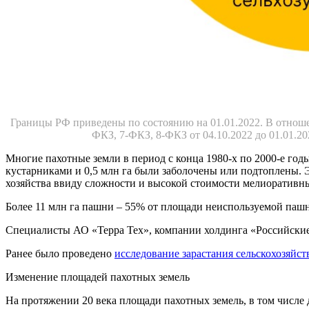
Границы РФ приведены по состоянию на 01.01.2022. В отноше
ФКЗ, 7-ФКЗ, 8-ФКЗ от 04.10.2022 до 01.01.2
Многие пахотные земли в период с конца 1980-х по 2000-е год
кустарниками и 0,5 млн га были заболочены или подтоплены. Э
хозяйства ввиду сложности и высокой стоимости мелиоративн
Более 11 млн га пашни – 55% от площади неиспользуемой пашн
Специалисты АО «Терра Тех», компании холдинга «Российские
Ранее было проведено
исследование зарастания сельскохозяйс
Изменение площадей пахотных земель
На протяжении 20 века площади пахотных земель, в том числе