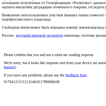
основании полученных от Госкорпорации «Роскосмос» данных 
оценить масштабы деградации почвенного покрова, отследить 
Выявление неиспользуемых участков бывших пашен помогает не
недобросовестного владельца.
Свободная земля может быть передана новому землевладельцу и
Россия -
ведущий мировой экспортер
пшеницы, поэтому расшир