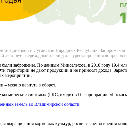
нии Донецкой и Луганской Народных Республик, Запорожской и
026 действует переходный период для урегулирования вопросов 
ы были заброшены. По данным Минсельхоза, в 2018 году 19,4 млн
ти территории не дают продукции и не приносят дохода. Зараст
ых мероприятий.
и – можно вернуть в оборот.
 космические системы» (РКС, входит в Госкорпорацию «Роскос
твенных земель во Владимирской области
.
 для выращивания кормовых культур, росли за счет освоения ма