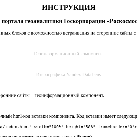
ИНСТРУКЦИЯ
ортала геоаналитики Госкорпорации «Роскосмос» и
нных блоков с возможностью встраивания на сторонние сайты 
Геоинформационный компонент
Инфографика Yandex DataLens
торонние сайты – геоинформационный компонент.
олный html-код вставки компонента. Код вставки имеет следующ
a/index.html" width="100%" height="586" frameborder="0">
ругие стандартные параметры тега
<iframe>