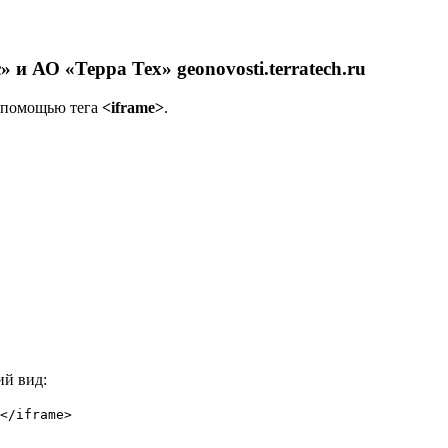
 АО «Терра Тех» geonovosti.terratech.ru
с помощью тега
<iframe>
.
ий вид:
</iframe>