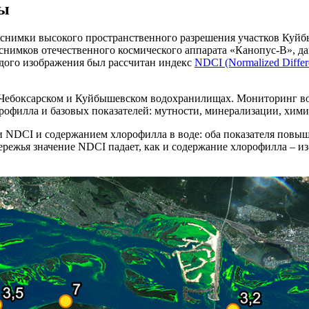
ды
снимки высокого пространственного разрешения участков Куйб
 снимков отечественного космического аппарата «Канопус-В», д
дого изображения был рассчитан индекс
NDCI (Normalized Differ
на Чебоксарском и Куйбышевском водохранилищах. Мониторинг в
офилла и базовых показателей: мутности, минерализации, химич
NDCI и содержанием хлорофилла в воде: оба показателя повыше
бережья значение NDCI падает, как и содержание хлорофилла – и