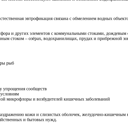
стественная эвтрофикация связана с обмелением водных объект
сфора и других элементов с коммунальными стоками, дождевым 
енным стоком – озёрах, водохранилищах, прудах и прибрежной з
оры рыб
ну упрощения сообществ
 условиям
нной микрофлоры и возбудителей кишечных заболеваний
 раздражению кожи и слизистых оболочек, желудочно-кишечным
зяйственных и бытовых нужд.