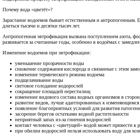
Почему вода «цветёт»?
Зарастание водоемов бывает естественным и антропогенным. Е
длиться тысячи и десятки тысяч лет.
Антропогенная эвтрофикация вызвана поступлением азота, фо
развивается за считанные годы, особенно в водоёмах с замедл
Изменение водоемов при эвтрофикации:
уменьшение прозрачности воды
снижение содержания кислорода и связанные с этим зам
изменение термического режима водоема
подщелачивание воды
световое голодание водорослей
сокращение площадей нерестилищ
изменение видового состава водных организмов в сторо
развитие видов, лучше адаптированных к изменяющимся
появление благоприятных условий для развития патоге
засорение берегов остатками водной растительности
неприятный запах из-за гниения водорослей
контакт человека с «цветущей» водой может привести к
при обилии водорослей нельзя использовать воду для хо