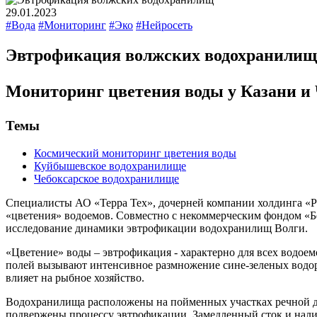
29.01.2023
#Вода
#Мониторинг
#Эко
#Нейросеть
Эвтрофикация волжских водохранилищ
Мониторинг цветения воды у Казани и
Темы
Космический мониторинг цветения воды
Куйбышевское водохранилище
Чебоксарское водохранилище
Специалисты АО «Терра Тех», дочерней компании холдинга «
«цветения» водоемов. Совместно с некоммерческим фондом «Бе
исследование динамики эвтрофикации водохранилищ Волги.
«Цветение» воды – эвтрофикация - характерно для всех водое
полей вызывают интенсивное размножение сине-зеленых водор
влияет на рыбное хозяйство.
Водохранилища расположены на пойменных участках речной до
подвержены процессу эвтрофикации. Замедленный сток и нали