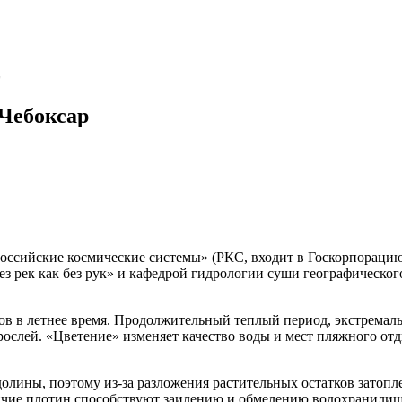
 Чебоксар
Российские космические системы» (РКС, входит в Госкорпорац
з рек как без рук» и кафедрой гидрологии суши географическо
мов в летнее время. Продолжительный теплый период, экстремаль
ослей. «Цветение» изменяет качество воды и мест пляжного от
лины, поэтому из-за разложения растительных остатков затопл
чие плотин способствуют заилению и обмелению водохранилищ, 