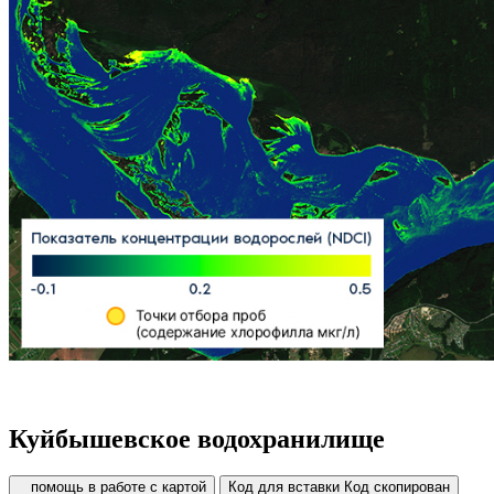
Куйбышевское водохранилище
помощь в работе с картой
Код для вставки
Код скопирован