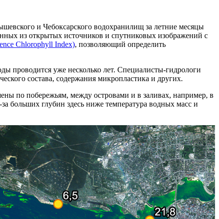
ышевского и Чебоксарского водохранилищ за летние месяцы
анных из открытых источников и спутниковых изображений с
ence Chlorophyll Index)
, позволяющий определить
оды проводится уже несколько лет. Специалисты-гидрологи
еского состава, содержания микропластика и других.
ны по побережьям, между островами и в заливах, например, в
з-за больших глубин здесь ниже температура водных масс и