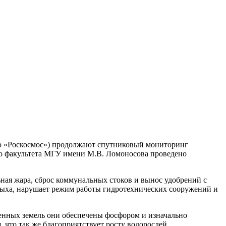
ию «Роскосмос») продолжают спутниковый мониторинг
го факультета МГУ имени М.В. Ломоносова проведено
ная жара, сброс коммунальных стоков и вынос удобрений с
дыха, нарушает режим работы гидротехнических сооружений и
енных земель они обеспечены фосфором и изначально
что так же благоприятствует росту водорослей.