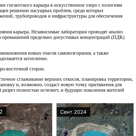
ие гигантского карьера в искусственное озеро с пологими
священ решению насущных проблем, среди которых
ужений, трубопроводов и инфраструктуры для обеспечения
тояния карьера. Независимые лаборатории проводят анализ
года превышений предельно допустимых концентраций (ПДК)
озникновения новых очагов самовозгорания, а также
одолжается затопление.
ро-восточной сторон.
астичное сглаживание верхних откосов, планировка территории,
ановку и, возможно, создаст новую точку притяжения для
й разрез полностью исчезнет, и будущие поколения жителей