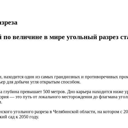
азреза
 по величине в мире угольный разрез ст
и, находится один из самых грандиозных и противоречивых пр
ьер для добычи угля открытым способом.
а глубина превышает 500 метров. Дно карьера находится ниже ур
тория — это путь от локального месторождения до флагмана уг
и.
кого угольного разреза в Челябинской области, на котором с 20
ий сад к 2050 году.