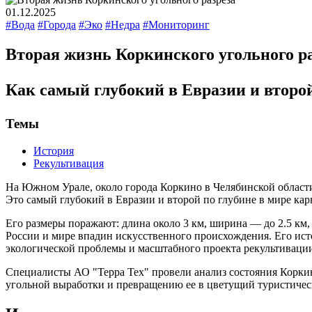
01.12.2025
#Вода
#Города
#Эко
#Недра
#Мониторинг
Вторая жизнь Коркинского угольного р
Как самый глубокий в Евразии и второй
Темы
История
Рекультивация
На Южном Урале, около города Коркино в Челябинской област
Это самый глубокий в Евразии и второй по глубине в мире кар
Его размеры поражают: длина около 3 км, ширина — до 2.5 км, 
России и мире впадин искусственного происхождения. Его ис
экологической проблемы и масштабного проекта рекультиваци
Специалисты АО "Терра Тех" провели анализ состояния Коркинс
угольной выработки и превращению ее в цветущий туристическ