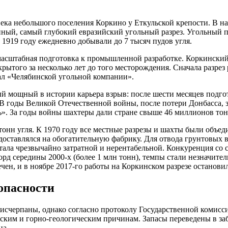
века небольшого поселения Коркино у Еткульской крепости. В на
енный, самый глубокий евразийский угольный разрез. Угольный
к 1919 году ежедневно добывали до 7 тысяч пудов угля.
масштабная подготовка к промышленной разработке. Коркински
ткрытого за несколько лет до того месторождения. Сначала разр
ал «Челябинской угольной компании».
ый мощный в истории карьера взрыв: после шести месяцев подг
В годы Великой Отечественной войны, после потери Донбасса, з
». За годы войны шахтеры дали стране свыше 46 миллионов тонн
н тонн угля. К 1970 году все местные разрезы и шахты были объ
доставлялся на обогатительную фабрику. Для отвода грунтовых в
тала чрезвычайно затратной и нерентабельной. Конкуренция со 
рд середины 2000-х (более 1 млн тонн), темпы стали незначит
чен, и в ноябре 2017-го работы на Коркинском разрезе останови
опасности
черпаны, однако согласно протоколу Государственной комиссии 
еским и горно-геологическим причинам. Запасы переведены в з
на.