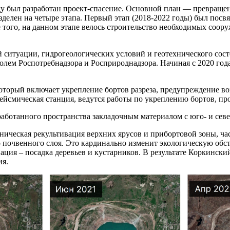
ду был разработан проект-спасение. Основной план — превращен
азделен на четыре этапа. Первый этап (2018-2022 годы) был по
 того, на данном этапе велось строительство необходимых соор
й ситуации, гидрогеологических условий и геотехнического сос
тролем Роспотребнадзора и Росприроднадзора. Начиная с 2020 
 который включает укрепление бортов разреза, предупреждение в
ейсмическая станция, ведутся работы по укреплению бортов, пр
работанного пространства закладочным материалом с юго- и севе
хническая рекультивация верхних ярусов и прибортовой зоны, ч
почвенного слоя. Это кардинально изменит экологическую обст
ация – посадка деревьев и кустарников. В результате Коркински
ия.