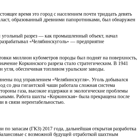
стоящее время это город с населением почти тридцать девять
 пласт, образованный древними папоротниками, был обнаружен
й угольный разрез — как промышленный объект, начал
ез разрабатывал «Челябинскуголь» — предприятие
отовки миллион кубометров породы был поднят на поверхность,
начение Коркинского разреза стало стратегическим. В 1941
 угля, обеспечивая топливом уральские заводы.
единены под управлением «Челябинскугля». Уголь добывался
од со дна гигантской чаши работала сложная система
стороны газа, высокие издержки и экологические проблемы
ельными. Работа шахты «Коркинская» была прекращена после
ли в связи нерентабельностью.
по запасам (ГКЗ) 2017 года, дальнейшая открытая разработка
абалансовые с возможной будущей отработкой шахтным