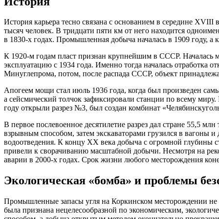
История
История карьера тесно связана с основанием в середине XVIII 
тысяч человек. В тридцати пяти км от него находится одноим
в 1830-х годах. Промышленная добыча началась в 1909 году, а 
К 1920-м годам пласт признан крупнейшим в СССР. Началась 
эксплуатацию с 1934 года. Именно тогда началась отработка о
Минуглепрома, потом, после распада СССР, объект принадлеж
Апогеем мощи стал июль 1936 года, когда был произведен сам
а сейсмический толчок зафиксировали станции по всему миру. 
году открыли разрез №3, был создан комбинат «Челябинскуголь
В первое послевоенное десятилетие разрез дал стране 55,5 мл
взрывным способом, затем экскаваторами грузился в вагоны и 
водоотведения. К концу XX века добыча с огромной глубины с
привели к сворачиванию масштабной добычи. Несмотря на реко
аварии в 2000-х годах. Срок жизни любого месторождения коне
Экологическая «бомба» и проблемы без
Промышленные запасы угля на Коркинском месторождении не ис
была признана нецелесообразной по экономическим, экологич
способом, а добыча открытым методом окончательно прекраще