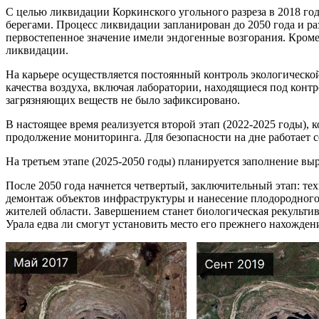
С целью ликвидации Коркинского угольного разреза в 2018 го
берегами. Процесс ликвидации запланирован до 2050 года и р
первостепенное значение имели эндогенные возгорания. Кроме
ликвидации.
На карьере осуществляется постоянный контроль экологическо
качества воздуха, включая лаборатории, находящиеся под кон
загрязняющих веществ не было зафиксировано.
В настоящее время реализуется второй этап (2022-2025 годы),
продолжение мониторинга. Для безопасности на дне работает с
На третьем этапе (2025-2050 годы) планируется заполнение вы
После 2050 года начнется четвертый, заключительный этап: те
демонтаж объектов инфраструктуры и нанесение плодородного 
жителей области. Завершением станет биологическая рекультив
Урала едва ли смогут установить место его прежнего нахожден